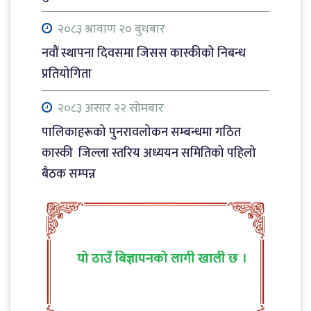
नवौं स्थापना दिवसमा जिसस कास्कीको निबन्ध
प्रतियोगिता
२०८३ श्रावाण २० बुधबार
नवौं स्थापना दिवसमा जिसस कास्कीको निबन्ध
प्रतियोगिता
२०८३ असार २२ सोमबार
पालिकाहरूको पुनरावलोकन सम्बन्धमा गठित
कास्की जिल्ला स्तरिय अध्ययन समितिको पहिलो
बैठक सम्पन्न
२०८३ जेठ ३१ आइतबार
नाट्टा टोलीको कलकत्ता मिसनः सीधा उडान र साझा
प्याकेजमा जोड
२०८३ श्रावाण ८ शुक्रबार