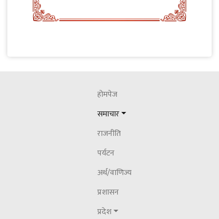
पालिकाहरूको पुनरावलोकन सम्बन्धमा गठित
कास्की जिल्ला स्तरिय अध्ययन समितिको सांसद र
राजनीतिक दलहरूसंग छलफल
२०८३ जेठ २३ शनिवार
नेपाल पत्रकार महासंघ गण्डकीका अध्यक्ष पौडेल
सम्मानित
होमपेज
२०८३ असार १८ बिहीबार
समाचार
कास्की जिल्लालाई पूर्ण खोप सुनिश्चितता तथा
राजनीति
दिगोपन घोषणा
पर्यटन
अर्थ/वाणिज्य
प्रशासन
प्रदेश