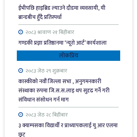
ईभीपछि हाइब्रिड ल्याउने दौडमा व्यवसायी, यी
ब्रान्डबीच हुँदै प्रतिस्पर्धा
२०८३ श्रावाण २१ बिहीबार
गण्डकी प्रज्ञा प्रतिष्ठानमा ‘न्यूरो आर्ट’ कार्यशाला
लोकप्रिय
२०८३ श्रावाण २१ बिहीबार
राैतहटमा पेट्रोल बोकेको ट्यांकर दुर्घटना, आगलागी
२०८३ जेठ २९ शुक्रबार
हुँँदा जलेर नष्ट
कास्कीको नवौं जिल्ला सभा , अनुगमनकारी
संस्थाका रुपमा जि.स.स.लाइ थप सुदृढ गर्ने गरी
२०८३ श्रावाण २१ बिहीबार
संविधान संसोधन गर्न माग
खैरो हेरोइन कारोबारको आरोपमा रेस्टुरेन्ट सञ्चालक
पक्राउ
२०८३ जेठ २८ बिहीबार
३ क्याम्पसका विद्यार्थी र प्राध्यापकलाई यु आर एलमा
२०८३ श्रावाण २० बुधबार
छुट