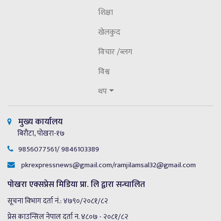
शिक्षा
खेलकुद
विचार /ब्लग
विश्व
थप
मुख्य कार्यालय
बिरौटा, पोखरा-१७
9856077561/ 9846103389
pkrexpressnews@gmail.com
/
ramjilamsal32@gmail.com
पोखरा एक्सप्रेस मिडिया प्रा. लि द्वारा सन्चालित
सूचना विभाग दर्ता नं.: ४७९०/२०८१/८२
प्रेस काउन्सिल नेपाल दर्ता न. ४८०७ - २०८१/८२