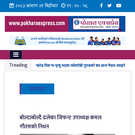
२०८३ श्रावाण २१ बिहीबार
१९ : १० : ५७
ग्वार्कोमा बस दुर्घटना हुँदा १ जनाको मृत्यु, १० जना घाइते
कर्मचारीको नयाँ तलबमान स्वीकृत
Treading
‘ब्रोड पिक’मा मृत्यु भएका पर्वतारोही गुरुङको शव आज नेपाल ल्याइने
ईभीपछि हाइब्रिड ल्याउने दौडमा व्यवसायी, यी ब्रान्डबीच हुँदै प्रतिस्पर्धा
गण्डकी प्रज्ञा प्रतिष्ठानमा ‘न्यूरो आर्ट’ कार्यशाला
समाचार
बोल्दाबोल्दै ढलेका जिफन्ट उपाध्यक्ष कमल
गौतमको निधन