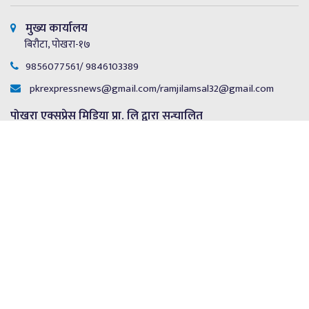
मुख्य कार्यालय
बिरौटा, पोखरा-१७
9856077561/ 9846103389
pkrexpressnews@gmail.com
/
ramjilamsal32@gmail.com
पोखरा एक्सप्रेस मिडिया प्रा. लि द्वारा सन्चालित
सूचना विभाग दर्ता नं.: ४७९०/२०८१/८२
प्रेस काउन्सिल नेपाल दर्ता न. ४८०७ - २०८१/८२
संचालक
रामजी प्रसाद लम्साल
सम्पादक
जमुना वर्षा शर्मा
Copyright © 2024 Pokhara Express Media pvt.Ltd