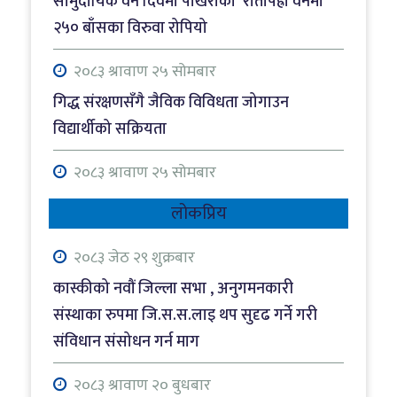
सामुदायिक वन दिवमा पोखराको रातोपैह्रा वनमा
२५० बाँसका विरुवा रोपियो
२०८३ श्रावाण २५ सोमबार
गिद्ध संरक्षणसँगै जैविक विविधता जोगाउन
विद्यार्थीको सक्रियता
२०८३ श्रावाण २५ सोमबार
सोलुखुम्बुमा पहिरोका कारण ११ परिवार विस्थापित,
लोकप्रिय
दुई वडा कार्यालय जोखिममा
२०८३ जेठ २९ शुक्रबार
२०८३ श्रावाण २५ सोमबार
कास्कीको नवौं जिल्ला सभा , अनुगमनकारी
चितवनमा बसको ठक्करबाट पैदलयात्रीको मृत्यु
संस्थाका रुपमा जि.स.स.लाइ थप सुदृढ गर्ने गरी
संविधान संसोधन गर्न माग
२०८३ श्रावाण २५ सोमबार
पहिरोका कारण देशभरका ८ वटा राजमार्ग अवरुद्ध,
२०८३ श्रावाण २० बुधबार