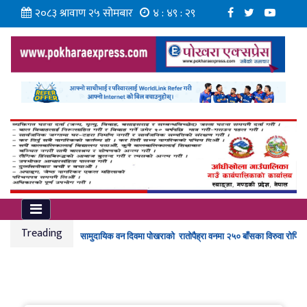
२०८३ श्रावाण २५ सोमबार
४ : ४९ : ३०
पोउवा संघको सचिवालय अगाडि बन्यो चौतारो,रोपियो नारेश्वर
लायन्स क्लव अफ साझा चौतारीको रक्तदानमा ५५ युनिट रगत संकलन
Treading
सामुदायिक वन दिवमा पोखराको रातोपैह्रा वनमा २५० बाँसका विरुवा रोपियो
गिद्ध संरक्षणसँगै जैविक विविधता जोगाउन विद्यार्थीको सक्रियता
सोलुखुम्बुमा पहिरोका कारण ११ परिवार विस्थापित, दुई वडा कार्यालय जोखि