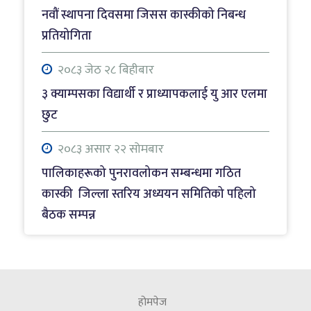
यातायात प्रभावित
नवौं स्थापना दिवसमा जिसस कास्कीको निबन्ध
प्रतियोगिता
२०८३ श्रावाण २२ शुक्रबार
पोखरामा बीवाइडीको पूर्ण थ्री–एस सुविधा
२०८३ जेठ २८ बिहीबार
सञ्चालनमा, आधिकारिक सर्भिस सेन्टर उद्घाटन
३ क्याम्पसका विद्यार्थी र प्राध्यापकलाई यु आर एलमा
छुट
२०८३ असार २२ सोमबार
पालिकाहरूको पुनरावलोकन सम्बन्धमा गठित
कास्की जिल्ला स्तरिय अध्ययन समितिको पहिलो
बैठक सम्पन्न
२०८३ श्रावाण ८ शुक्रबार
पालिकाहरूको पुनरावलोकन सम्बन्धमा गठित
कास्की जिल्ला स्तरिय अध्ययन समितिको सांसद र
होमपेज