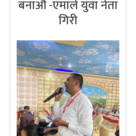
बनाऔं -एमाले युवा नेता
गिरी