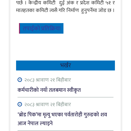
पर्छ । केन्द्रीय कमिटी दुई अंक र प्रदेश कमिटी ५१ र
मातहतका कमिटी त्यसै गरि निर्माण हुनुपर्नेमा जाेड छ ।
तपाईको प्रतिक्रिया
भर्खर
२०८३ श्रावाण २१ बिहीबार
कर्मचारीको नयाँ तलबमान स्वीकृत
२०८३ श्रावाण २१ बिहीबार
‘ब्रोड पिक’मा मृत्यु भएका पर्वतारोही गुरुङको शव
आज नेपाल ल्याइने