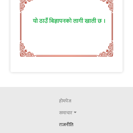
नाट्टा टोलीको कलकत्ता मिसनः सीधा उडान र साझा
प्याकेजमा जोड
२०८३ श्रावाण ८ शुक्रबार
पालिकाहरूको पुनरावलोकन सम्बन्धमा गठित
कास्की जिल्ला स्तरिय अध्ययन समितिको सांसद र
राजनीतिक दलहरूसंग छलफल
२०८३ जेठ २३ शनिवार
नेपाल पत्रकार महासंघ गण्डकीका अध्यक्ष पौडेल
सम्मानित
होमपेज
२०८३ असार १८ बिहीबार
समाचार
कास्की जिल्लालाई पूर्ण खोप सुनिश्चितता तथा
राजनीति
दिगोपन घोषणा