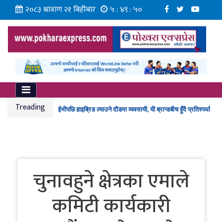
२०८३ श्रावाण २१ बिहीबार
५ : ४९ : ५०
कर्मचारीको नयाँ तलबमान स्वीकृत
‘ब्रोड पिक’मा मृत्यु भएका पर्वतारोही गुरुङको शव आज नेपाल ल्याइने
Treading
ईभीपछि हाइब्रिड ल्याउने दौडमा व्यवसायी, यी ब्रान्डबीच हुँदै प्रतिस्पर्धा
गण्डकी प्रज्ञा प्रतिष्ठानमा ‘न्यूरो आर्ट’ कार्यशाला
राैतहटमा पेट्रोल बोकेको ट्यांकर दुर्घटना, आगलागी हुँँदा जलेर नष्ट
चुनावहुने क्षेत्रका एमाले
कमिटी कार्यकारी