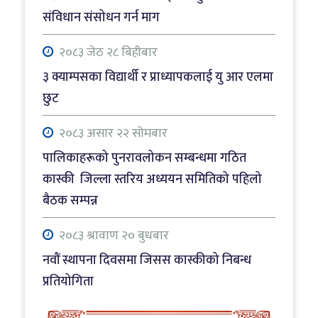
२०८३ श्रावाण २० बुधबार
संविधान संसोधन गर्न माग
नवौं स्थापना दिवसमा जिसस कास्कीको निबन्ध
प्रतियोगिता
२०८३ जेठ २८ बिहीबार
३ क्याम्पसका विद्यार्थी र प्राध्यापकलाई यु आर एलमा
२०८३ श्रावाण २० बुधबार
छुट
विराटनगरमा सबैभन्दा बढी वर्षा
२०८३ असार २२ सोमबार
पालिकाहरूको पुनरावलोकन सम्बन्धमा गठित
कास्की जिल्ला स्तरिय अध्ययन समितिको पहिलो
बैठक सम्पन्न
२०८३ श्रावाण २० बुधबार
नवौं स्थापना दिवसमा जिसस कास्कीको निबन्ध
प्रतियोगिता
२०८३ जेठ ३१ आइतबार