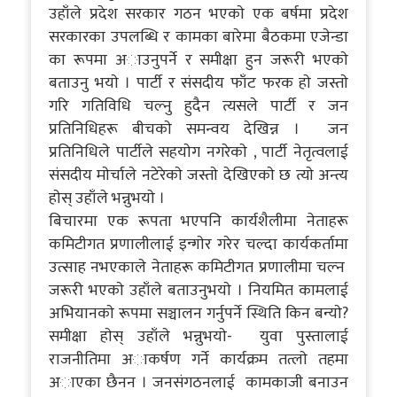
उहाँले प्रदेश सरकार गठन भएकाे एक बर्षमा प्रदेश
सरकारका उपलब्धि र कामका बारेमा बैठकमा एजेन्डा
का रूपमा अाउनुपर्ने र समीक्षा हुन जरूरी भएकाे
बताउनु भयाे । पार्टी र संसदीय फाँट फरक हाे जस्ताे
गरि गतिविधि चल्नु हुदैन त्यसले पार्टी र जन
प्रतिनिधिहरू बीचकाे समन्वय देखिन्न । जन
प्रतिनिधिले पार्टीले सहयाेग नगरेकाे , पार्टी नेतृत्वलाई
संसदीय माेर्चाले नटेरेकाे जस्ताे देखिएकाे छ त्याे अन्त्य
हाेस् उहाँले भन्नुभयाे ।
बिचारमा एक रूपता भएपनि कार्यशैलीमा नेताहरू
कमिटीगत प्रणालीलाई इन्गाेर गरेर चल्दा कार्यकर्तामा
उत्साह नभएकाले नेताहरू कमिटीगत प्रणालीमा चल्न
जरूरी भएकाे उहाँले बताउनुभयाे । नियमित कामलाई
अभियानकाे रूपमा सञ्चालन गर्नुपर्ने स्थिति किन बन्याे?
समीक्षा हाेस् उहाँले भन्नुभयाे- युवा पुस्तालाई
राजनीतिमा अाकर्षण गर्ने कार्यक्रम तत्लाे तहमा
अाएका छैनन । जनसंगठनलाई कामकाजी बनाउन