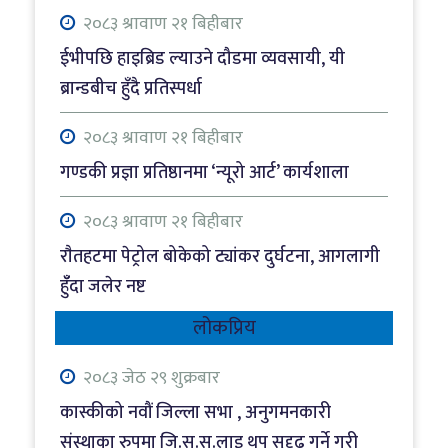
२०८३ श्रावाण २१ बिहीबार
ईभीपछि हाइब्रिड ल्याउने दौडमा व्यवसायी, यी
ब्रान्डबीच हुँदै प्रतिस्पर्धा
२०८३ श्रावाण २१ बिहीबार
गण्डकी प्रज्ञा प्रतिष्ठानमा ‘न्यूरो आर्ट’ कार्यशाला
२०८३ श्रावाण २१ बिहीबार
राैतहटमा पेट्रोल बोकेको ट्यांकर दुर्घटना, आगलागी
हुँँदा जलेर नष्ट
लोकप्रिय
२०८३ श्रावाण २१ बिहीबार
खैरो हेरोइन कारोबारको आरोपमा रेस्टुरेन्ट सञ्चालक
२०८३ जेठ २९ शुक्रबार
पक्राउ
कास्कीको नवौं जिल्ला सभा , अनुगमनकारी
संस्थाका रुपमा जि.स.स.लाइ थप सुदृढ गर्ने गरी