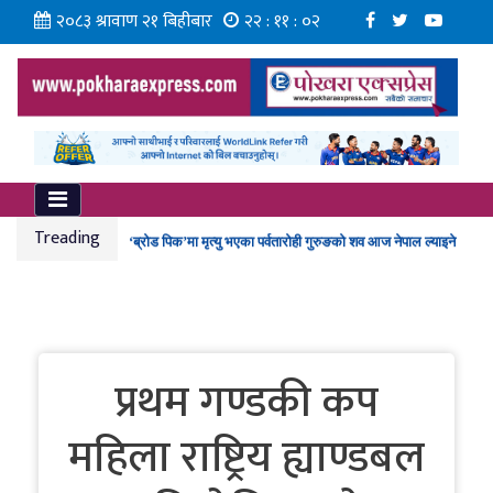
२०८३ श्रावाण २१ बिहीबार
२२ : ११ : ०३
ग्वार्कोमा बस दुर्घटना हुँदा १ जनाको मृत्यु, १० जना घाइते
कर्मचारीको नयाँ तलबमान स्वीकृत
Treading
‘ब्रोड पिक’मा मृत्यु भएका पर्वतारोही गुरुङको शव आज नेपाल ल्याइने
ईभीपछि हाइब्रिड ल्याउने दौडमा व्यवसायी, यी ब्रान्डबीच हुँदै प्रतिस्पर्धा
गण्डकी प्रज्ञा प्रतिष्ठानमा ‘न्यूरो आर्ट’ कार्यशाला
प्रथम गण्डकी कप
महिला राष्ट्रिय ह्याण्डबल