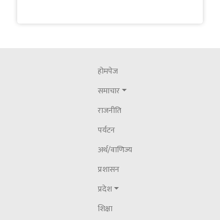
राजनीतिक दलहरूसंग छलफल
२०८३ जेठ २३ शनिवार
नेपाल पत्रकार महासंघ गण्डकीका अध्यक्ष पौडेल
सम्मानित
होमपेज
२०८३ असार १८ बिहीबार
समाचार
कास्की जिल्लालाई पूर्ण खोप सुनिश्चितता तथा
राजनीति
दिगोपन घोषणा
पर्यटन
अर्थ/वाणिज्य
प्रशासन
प्रदेश
शिक्षा