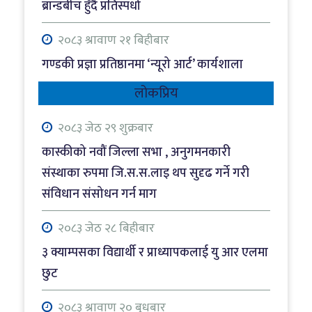
ब्रान्डबीच हुँदै प्रतिस्पर्धा
२०८३ श्रावाण २१ बिहीबार
गण्डकी प्रज्ञा प्रतिष्ठानमा ‘न्यूरो आर्ट’ कार्यशाला
लोकप्रिय
२०८३ श्रावाण २१ बिहीबार
राैतहटमा पेट्रोल बोकेको ट्यांकर दुर्घटना, आगलागी
२०८३ जेठ २९ शुक्रबार
हुँँदा जलेर नष्ट
कास्कीको नवौं जिल्ला सभा , अनुगमनकारी
संस्थाका रुपमा जि.स.स.लाइ थप सुदृढ गर्ने गरी
२०८३ श्रावाण २१ बिहीबार
संविधान संसोधन गर्न माग
खैरो हेरोइन कारोबारको आरोपमा रेस्टुरेन्ट सञ्चालक
पक्राउ
२०८३ जेठ २८ बिहीबार
३ क्याम्पसका विद्यार्थी र प्राध्यापकलाई यु आर एलमा
२०८३ श्रावाण २० बुधबार
छुट
नवौं स्थापना दिवसमा जिसस कास्कीको निबन्ध
प्रतियोगिता
२०८३ श्रावाण २० बुधबार