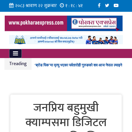
२०८३ श्रावाण २२ शुक्रबार
१ : १८ : ४२
ग्वार्कोमा बस दुर्घटना हुँदा १ जनाको मृत्यु, १० जना घाइते
कर्मचारीको नयाँ तलबमान स्वीकृत
Treading
‘ब्रोड पिक’मा मृत्यु भएका पर्वतारोही गुरुङको शव आज नेपाल ल्याइने
ईभीपछि हाइब्रिड ल्याउने दौडमा व्यवसायी, यी ब्रान्डबीच हुँदै प्रतिस्पर्धा
गण्डकी प्रज्ञा प्रतिष्ठानमा ‘न्यूरो आर्ट’ कार्यशाला
जनप्रिय बहुमुखी
क्याम्पसमा डिजिटल