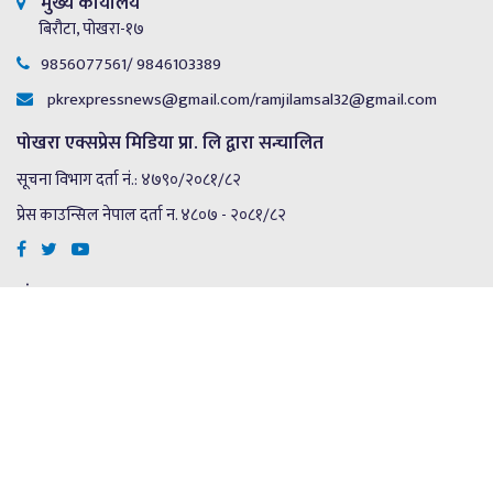
मुख्य कार्यालय
बिरौटा, पोखरा-१७
9856077561/ 9846103389
pkrexpressnews@gmail.com
/
ramjilamsal32@gmail.com
पोखरा एक्सप्रेस मिडिया प्रा. लि द्वारा सन्चालित
सूचना विभाग दर्ता नं.: ४७९०/२०८१/८२
प्रेस काउन्सिल नेपाल दर्ता न. ४८०७ - २०८१/८२
संचालक
रामजी प्रसाद लम्साल
सम्पादक
जमुना वर्षा शर्मा
Copyright © 2024 Pokhara Express Media pvt.Ltd
Design and Developed by
An4soft