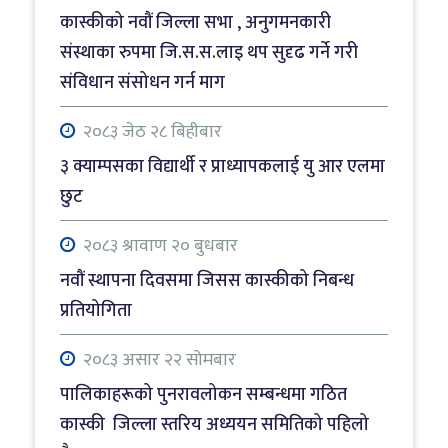
हुँँदा जलेर नष्ट
कास्कीको नवौं जिल्ला सभा , अनुगमनकारी
संस्थाका रुपमा जि.स.स.लाइ थप सुदृढ गर्ने गरी
२०८३ श्रावाण २१ बिहीबार
संविधान संसोधन गर्न माग
खैरो हेरोइन कारोबारको आरोपमा रेस्टुरेन्ट सञ्चालक
पक्राउ
२०८३ जेठ २८ बिहीबार
३ क्याम्पसका विद्यार्थी र प्राध्यापकलाई यु आर एलमा
२०८३ श्रावाण २० बुधबार
छुट
नवौं स्थापना दिवसमा जिसस कास्कीको निबन्ध
प्रतियोगिता
२०८३ श्रावाण २० बुधबार
नवौं स्थापना दिवसमा जिसस कास्कीको निबन्ध
प्रतियोगिता
२०८३ असार २२ सोमबार
पालिकाहरूको पुनरावलोकन सम्बन्धमा गठित
कास्की जिल्ला स्तरिय अध्ययन समितिको पहिलो