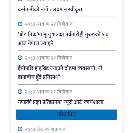
कर्मचारीको नयाँ तलबमान स्वीकृत
२०८३ श्रावाण २१ बिहीबार
‘ब्रोड पिक’मा मृत्यु भएका पर्वतारोही गुरुङको शव
आज नेपाल ल्याइने
२०८३ श्रावाण २१ बिहीबार
ईभीपछि हाइब्रिड ल्याउने दौडमा व्यवसायी, यी
ब्रान्डबीच हुँदै प्रतिस्पर्धा
२०८३ श्रावाण २१ बिहीबार
गण्डकी प्रज्ञा प्रतिष्ठानमा ‘न्यूरो आर्ट’ कार्यशाला
लोकप्रिय
२०८३ श्रावाण २१ बिहीबार
राैतहटमा पेट्रोल बोकेको ट्यांकर दुर्घटना, आगलागी
२०८३ जेठ २९ शुक्रबार