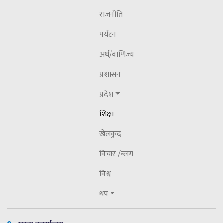
कास्की जिल्लालाई पूर्ण खोप सुनिश्चितता तथा
राजनीति
दिगोपन घोषणा
पर्यटन
अर्थ/वाणिज्य
प्रशासन
प्रदेश
शिक्षा
खेलकुद
विचार /ब्लग
विश्व
थप