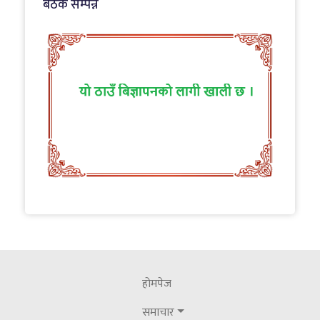
बैठक सम्पन्न
२०८३ जेठ ३१ आइतबार
नाट्टा टोलीको कलकत्ता मिसनः सीधा उडान र साझा
प्याकेजमा जोड
२०८३ श्रावाण ८ शुक्रबार
पालिकाहरूको पुनरावलोकन सम्बन्धमा गठित
कास्की जिल्ला स्तरिय अध्ययन समितिको सांसद र
राजनीतिक दलहरूसंग छलफल
२०८३ जेठ २३ शनिवार
नेपाल पत्रकार महासंघ गण्डकीका अध्यक्ष पौडेल
सम्मानित
होमपेज
२०८३ असार १८ बिहीबार
समाचार