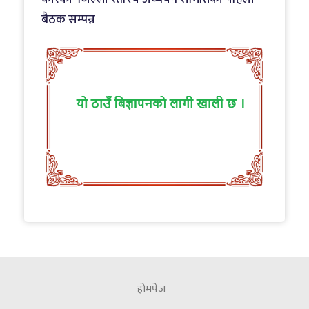
बैठक सम्पन्न
२०८३ जेठ ३१ आइतबार
नाट्टा टोलीको कलकत्ता मिसनः सीधा उडान र साझा
प्याकेजमा जोड
२०८३ श्रावाण ८ शुक्रबार
पालिकाहरूको पुनरावलोकन सम्बन्धमा गठित
कास्की जिल्ला स्तरिय अध्ययन समितिको सांसद र
राजनीतिक दलहरूसंग छलफल
२०८३ जेठ २३ शनिवार
नेपाल पत्रकार महासंघ गण्डकीका अध्यक्ष पौडेल
सम्मानित
होमपेज