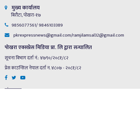
मुख्य कार्यालय
बिरौटा, पोखरा-१७
9856077561/ 9846103389
pkrexpressnews@gmail.com
/
ramjilamsal32@gmail.com
पोखरा एक्सप्रेस मिडिया प्रा. लि द्वारा सन्चालित
सूचना विभाग दर्ता नं.: ४७९०/२०८१/८२
प्रेस काउन्सिल नेपाल दर्ता न. ४८०७ - २०८१/८२
संचालक
रामजी प्रसाद लम्साल
सम्पादक
जमुना वर्षा शर्मा
Copyright © 2024 Pokhara Express Media pvt.Ltd