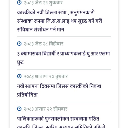
राैतहटमा पेट्रोल बोकेको ट्यांकर दुर्घटना, आगलागी
२०८३ जेठ २९ शुक्रबार
हुँँदा जलेर नष्ट
कास्कीको नवौं जिल्ला सभा , अनुगमनकारी
संस्थाका रुपमा जि.स.स.लाइ थप सुदृढ गर्ने गरी
२०८३ श्रावाण २१ बिहीबार
संविधान संसोधन गर्न माग
खैरो हेरोइन कारोबारको आरोपमा रेस्टुरेन्ट सञ्चालक
पक्राउ
२०८३ जेठ २८ बिहीबार
३ क्याम्पसका विद्यार्थी र प्राध्यापकलाई यु आर एलमा
२०८३ श्रावाण २० बुधबार
छुट
नवौं स्थापना दिवसमा जिसस कास्कीको निबन्ध
प्रतियोगिता
२०८३ श्रावाण २० बुधबार
नवौं स्थापना दिवसमा जिसस कास्कीको निबन्ध
प्रतियोगिता
२०८३ असार २२ सोमबार
पालिकाहरूको पुनरावलोकन सम्बन्धमा गठित
कास्की जिल्ला स्तरिय अध्ययन समितिको पहिलो