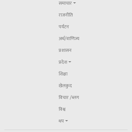
२०८३ असार १८ बिहीबार
समाचार
कास्की जिल्लालाई पूर्ण खोप सुनिश्चितता तथा
राजनीति
दिगोपन घोषणा
पर्यटन
अर्थ/वाणिज्य
प्रशासन
प्रदेश
शिक्षा
खेलकुद
विचार /ब्लग
विश्व
थप