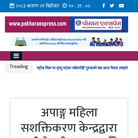
२०८३ श्रावाण २१ बिहीबार
२० : ३९ : ०२
ग्वार्कोमा बस दुर्घटना हुँदा १ जनाको मृत्यु, १० जना घाइते
कर्मचारीको नयाँ तलबमान स्वीकृत
Treading
‘ब्रोड पिक’मा मृत्यु भएका पर्वतारोही गुरुङको शव आज नेपाल ल्याइने
ईभीपछि हाइब्रिड ल्याउने दौडमा व्यवसायी, यी ब्रान्डबीच हुँदै प्रतिस्पर्धा
गण्डकी प्रज्ञा प्रतिष्ठानमा ‘न्यूरो आर्ट’ कार्यशाला
अपाङ्ग महिला
सशक्तिकरण केन्द्रद्वारा