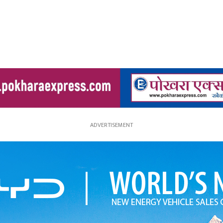
ADVERTISEMENT