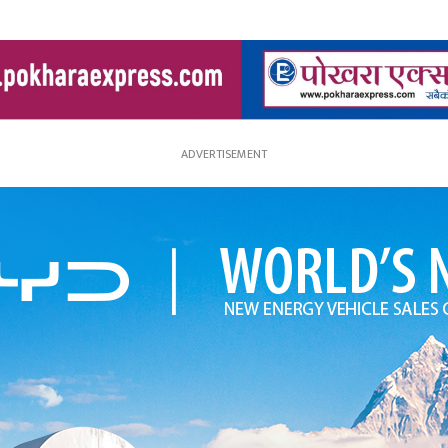
ADVERTISEMENT