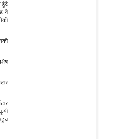
ुँदै
२०८३ जेठ २३ शनिवार
ड वे
नेपाल पत्रकार महासंघ गण्डकीका
रीको
अध्यक्ष पौडेल सम्मानित
ाणको
२०८३ असार १८ बिहीबार
कास्की जिल्लालाई पूर्ण खोप
विशेष
सुनिश्चितता तथा दिगोपन घोषणा
िटार
िटार
कृषी
पहुच