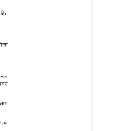
सहित
खोला
केका
्वयन
सम्म
ाकरण