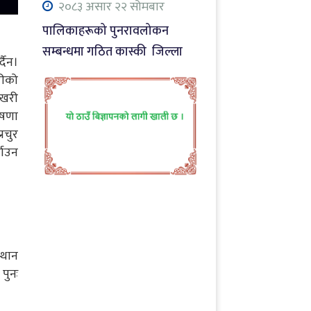
२०८३ असार २२ सोमबार
पालिकाहरूको पुनरावलोकन
सम्बन्धमा गठित कास्की जिल्ला
दैन।
स्तरिय अध्ययन समितिको पहिलो
रीको
बैठक सम्पन्न
ोखरी
ोषणा
२०८३ जेठ ३१ आइतबार
रचुर
नाट्टा टोलीको कलकत्ता मिसनः
याउन
सीधा उडान र साझा प्याकेजमा जोड
२०८३ श्रावाण ८ शुक्रबार
पालिकाहरूको पुनरावलोकन
सम्बन्धमा गठित कास्की जिल्ला
्थान
स्तरिय अध्ययन समितिको सांसद र
पुनः
राजनीतिक दलहरूसंग छलफल