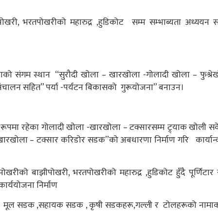
ोखरी, भरतपोखरीको महारुद्र ,हुडिकोट सम्म सम्भाब्यता अध्ययन 
ाङ्जाको संगम स्थान “सुरौदी खोला – खारखोला -गोलादी खोला – फुश्रे
 र संचालन सहित” पर्या -पर्यटन बिकासको गुरूयोजना” बनाउन।
को रूपमा रहेका गोलादी खोला -खारखोला – टक्सारसम्म ट्र्याक खोली स
 -खारखोला – टक्सार करिडोर सडक”को अबधारणा निर्माण गरि कार्यान
ोखरीको बाझीपोखरी, भरतपोखरीको महारुद्र ,हुडिकोट हुँदै पूर्णिटार 
 कार्ययोजना निर्माण
का मूल सडक ,सहायक सडक , कृषी सडकहरू,गल्ली र टोलहरूको नाम