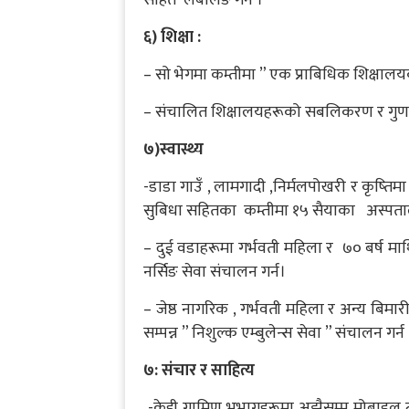
६) शिक्षा :
– सो भेगमा कम्तीमा ” एक प्राबिधिक शिक्षालय
– संचालित शिक्षालयहरूको सबलिकरण र गुणस्तर
७)स्वास्थ्य
-डाडा गाउँ , लामगादी ,निर्मलपोखरी र कृष्त
सुबिधा सहितका कम्तीमा १५ सैयाका अस्पतालम
– दुई वडाहरूमा गर्भवती महिला र ७० बर्ष माथ
नर्सिङ सेवा संचालन गर्न।
– जेष्ठ नागरिक , गर्भवती महिला र अन्य बिम
सम्पन्न ” निशुल्क एम्बुलेन्स सेवा ” संचालन गर्न 
७: संचार र साहित्य
-केही ग्रामिण भुभागहरूमा अझैसम्म मोबाइल ट