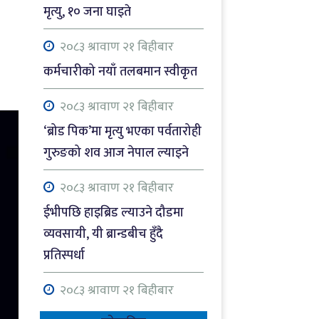
मृत्यु, १० जना घाइते
२०८३ श्रावाण २१ बिहीबार
कर्मचारीको नयाँ तलबमान स्वीकृत
२०८३ श्रावाण २१ बिहीबार
‘ब्रोड पिक’मा मृत्यु भएका पर्वतारोही
गुरुङको शव आज नेपाल ल्याइने
२०८३ श्रावाण २१ बिहीबार
ईभीपछि हाइब्रिड ल्याउने दौडमा
व्यवसायी, यी ब्रान्डबीच हुँदै
प्रतिस्पर्धा
२०८३ श्रावाण २१ बिहीबार
गण्डकी प्रज्ञा प्रतिष्ठानमा ‘न्यूरो आर्ट’