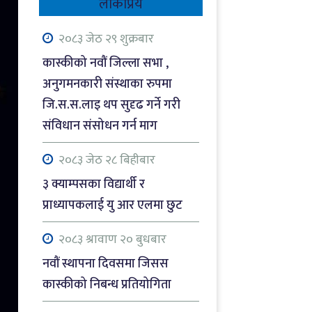
लोकप्रिय
कार्यशाला
२०८३ जेठ २९ शुक्रबार
२०८३ श्रावाण २१ बिहीबार
कास्कीको नवौं जिल्ला सभा ,
राैतहटमा पेट्रोल बोकेको ट्यांकर
अनुगमनकारी संस्थाका रुपमा
दुर्घटना, आगलागी हुँँदा जलेर नष्ट
जि.स.स.लाइ थप सुदृढ गर्ने गरी
संविधान संसोधन गर्न माग
२०८३ श्रावाण २१ बिहीबार
खैरो हेरोइन कारोबारको आरोपमा
२०८३ जेठ २८ बिहीबार
रेस्टुरेन्ट सञ्चालक पक्राउ
३ क्याम्पसका विद्यार्थी र
प्राध्यापकलाई यु आर एलमा छुट
२०८३ श्रावाण २० बुधबार
नवौं स्थापना दिवसमा जिसस
२०८३ श्रावाण २० बुधबार
कास्कीको निबन्ध प्रतियोगिता
नवौं स्थापना दिवसमा जिसस
कास्कीको निबन्ध प्रतियोगिता