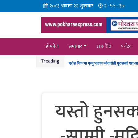
२०८३ श्रावाण २२ शुक्रबार
२ : ५५ : ३८
ग्वार्कोमा बस दुर्घटना हुँदा १ जनाको मृत्यु, १० जना घ
होमपेज
समाचार
राजनीति
पर्यटन
कर्मचारीको नयाँ तलबमान स्वीकृत
Treading
‘ब्रोड पिक’मा मृत्यु भएका पर्वतारोही गुरुङको शव आ
ईभीपछि हाइब्रिड ल्याउने दौडमा व्यवसायी, यी ब्रान्डबीच
गण्डकी प्रज्ञा प्रतिष्ठानमा ‘न्यूरो आर्ट’ कार्यशाला
यस्तो हुनसक
-साम्मी -मट्