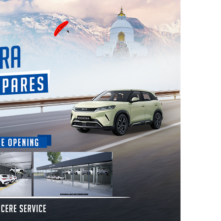
बिल्डिङ’ अनिवार्य गरिँदै
लोकप्रिय
२०८३ श्रावाण २२ शुक्रबार
२०८३ जेठ २९ शुक्रबार
चर्माकारद्वारा पत्थरका मूर्ति र छाता
कास्कीको नवौं जिल्ला सभा ,
हस्तान्तरण
अनुगमनकारी संस्थाका रुपमा
जि.स.स.लाइ थप सुदृढ गर्ने गरी
२०८३ श्रावाण २२ शुक्रबार
संविधान संसोधन गर्न माग
कञ्चन पत्रकारिता पुरस्कार’बाट मगर
ीपीपी
्डयन
र जिटी सम्मानित
२०८३ जेठ २८ बिहीबार
३ क्याम्पसका विद्यार्थी र
२०८३ श्रावाण २२ शुक्रबार
प्राध्यापकलाई यु आर एलमा छुट
हवाई
मत्स्य केन्द्रद्वारा चार करोड ३८ लाख
रणका
भुरा उत्पादन
२०८३ श्रावाण २० बुधबार
नवौं स्थापना दिवसमा जिसस
वमा,
२०८३ श्रावाण २२ शुक्रबार
कास्कीको निबन्ध प्रतियोगिता
दस्य
तातोपानी भन्सार क्षेत्रमा सुख्खा